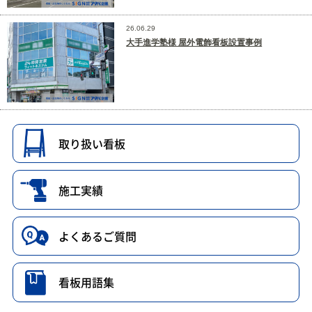
26.06.29
大手進学塾様 屋外電飾看板設置事例
取り扱い看板
施工実績
よくあるご質問
看板用語集